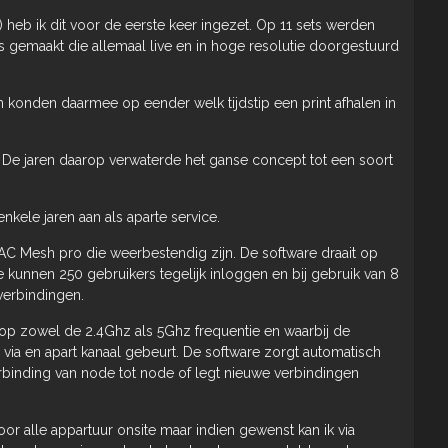
heb ik dit voor de eerste keer ingezet. Op 11 sets werden
s gemaakt die allemaal live en in hoge resolutie doorgestuurd
konden daarmee op eender welk tijdstip een print afhalen in
. De jaren daarop verwaterde het ganse concept tot een soort
nkele jaren aan als aparte service.
i AC Mesh pro die weerbestendig zijn. De software draait op
de kunnen 250 gebruikers tegelijk inloggen en bij gebruik van 8
verbindingen.
 op zowel de 2.4Ghz als 5Ghz frequentie en waarbij de
ia en apart kanaal gebeurt. De software zorgt automatisch
erbinding van node tot node of legt nieuwe verbindingen
oor alle appartuur onsite maar indien gewenst kan ik via