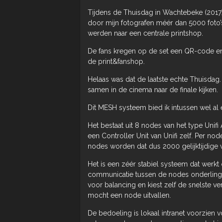
Tijdens de Thuisdag in Wachtebeke (2017) 
door mijn fotografen méér dan 5000 foto’
werden naar een centrale printshop.
De fans kregen op de set een QR-code en 
de print&fanshop.
Helaas was dat de laatste echte Thuisdag
samen in de cinema naar de finale kijken.
Dit MESH systeem bied ik intussen wel al e
Het bestaat uit 8 nodes van het type Unif
een Controller Unit van Unifi zelf. Per no
nodes worden dat dus 2000 gelijktijdige 
Het is een zéér stabiel systeem dat werkt
communicatie tussen de nodes onderling v
voor balancing en kiest zelf de snelste v
mocht een node uitvallen.
De bedoeling is lokaal intranet voorzien v