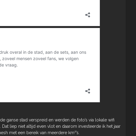
de ganse stad verspreid en werden de foto’s via lokale wifi
Dat liep niet altijd even vlot en daarom investeerde ik het jaar
mesh met een bereik van meerdere km²’s.