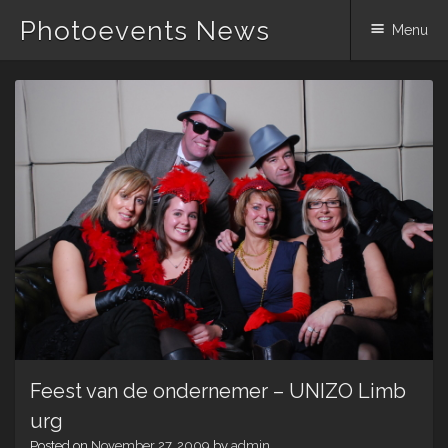
Photoevents News
Menu
Skip
to
content
Feest van de ondernemer – UNIZO Limb
urg
Posted on
November 27, 2009
by
admin