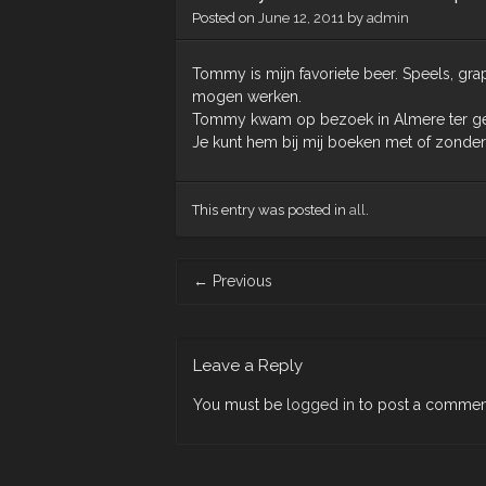
Posted on
June 12, 2011
by
admin
Tommy is mijn favoriete beer. Speels, gra
mogen werken.
Tommy kwam op bezoek in Almere ter ge
Je kunt hem bij mij boeken met of zonder 
This entry was posted in
all
.
Post
←
Previous
navigation
Leave a Reply
You must be
logged in
to post a commen