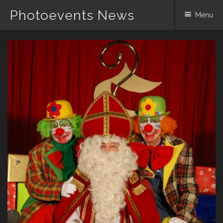
Photoevents News
Menu
Skip
to
content