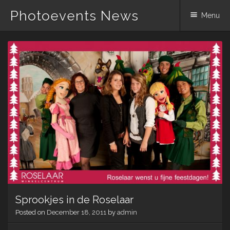
Photoevents News
Menu
Skip
to
content
Sprookjes in de Roselaar
Posted on
December 18, 2011
by
admin