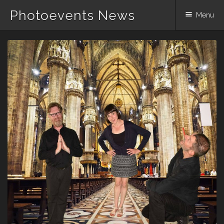
Photoevents News
Menu
Skip
to
content