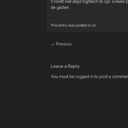
‘t Hoeft niet altijd hightech te zijn. Enke
de gasten.
This entry was posted in
all
.
Post
←
Previous
navigation
Leave a Reply
You must be
logged in
to post a commen