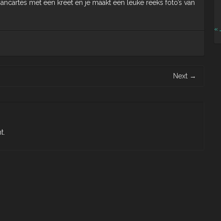
le pancartes met een kreet en je maakt een leuke reeks foto’s van
« 
Next
→
t.