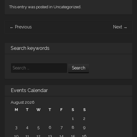
This entry was posted in Uncategorized.
Post
←
Previous
Next
→
navigation
Search keywords
Search
Events Calendar
August 2026
M
T
W
T
F
S
S
1
2
3
4
5
6
7
8
9
10
11
12
13
14
15
16