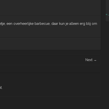
« 
je, een overheerlijke barbecue, daar kun je alleen erg blij om
Next
→
t.