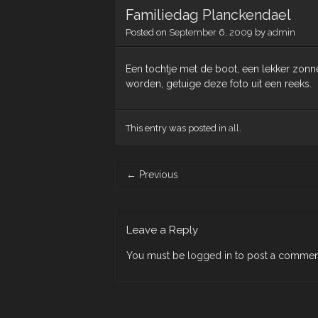
Familiedag Planckendael
Posted on
September 6, 2009
by
admin
Een tochtje met de boot, een lekker zonnet
worden, getuige deze foto uit een reeks.
This entry was posted in
all
.
Post
←
Previous
navigation
Leave a Reply
You must be
logged in
to post a commen