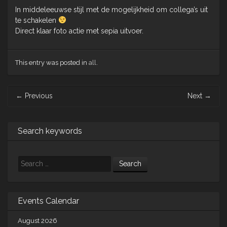
In middeleeuwse stijl met de mogelijkheid om collega’s uit
te schakelen
Direct klaar foto actie met sepia uitvoer.
This entry was posted in
all
.
Post
←
Previous
Next
→
navigation
Search keywords
Search
Events Calendar
August 2026