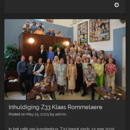
AXA
viert
op
de
Ocea
Inhuldiging Z33 Klaas Rommelaere
Posted on
May 25, 2025
by
admin
In het café van kunstenhuis Z33 hangt sinds 24 mei 2025