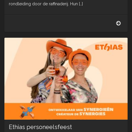
rondleiding door de raffinaderij. Hun […]
Total
TAD
2025
Ethias personeelsfeest